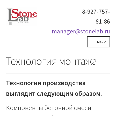
Перейти
Перейти
8-927-757-
к
к
81-86
навигации
содержимому
manager@stonelab.ru
Меню
Главная
Технология монтажа
Развер
О компании
вложен
меню
Технология производства
Каталог
выглядит следующим образом
:
Развер
Фотогалерея
вложен
Компоненты бетонной смеси
меню
Развер
Сотрудничество
вложен