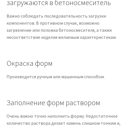
загружаются в бетоносмеситель
меню
Развер
Информация
вложен
Важно соблюдать последовательность загрузки
меню
Технология монтажа
компонентов. В противном случае, возможно
загрязнение или поломка бетоносмесителя, а также
несоответствие изделия желаемым характеристикам.
Технология производства
Инструкция по шовному заполнителю
Окраска форм
Инструкция по применению клея
Производится ручным или машинным способом.
Прайс-лист
Контакты
Заполнение форм раствором
Очень важно точно наполнить форму. Недостаточное
количество раствора делает камень слишком тонким и,